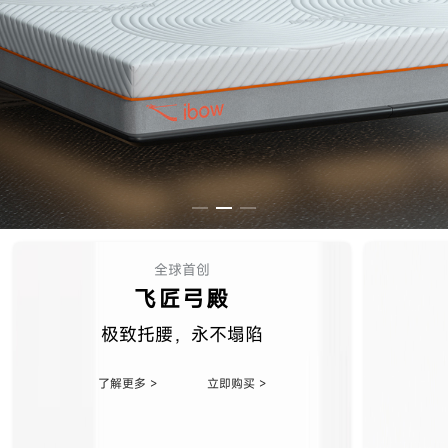
全球首创
飞匠弓殿
极致托腰，永不塌陷
了解更多 >
立即购买 >