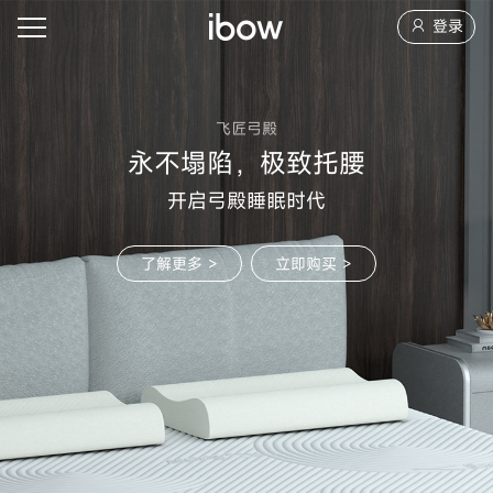
登录
飞匠弓殿
永不塌陷，极致托腰
开启弓殿睡眠时代
了解更多 >
立即购买 >