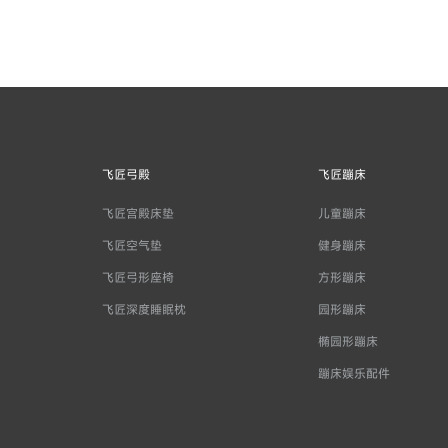
飞匠弓殿
飞匠蹦床
飞匠宫殿床垫
儿童蹦床
飞匠空气垫
健身蹦床
飞匠弓形座椅
方形蹦床
飞匠深度睡眠枕
园形蹦床
椭园形蹦床
蹦床娱乐配件