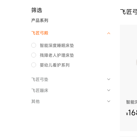
筛选
飞匠
产品系列
飞匠弓殿
智能深度睡眠床垫
残障老人护理床垫
婴幼儿看护系列
飞匠弓垫
飞匠蹦床
其他
智能
16
¥