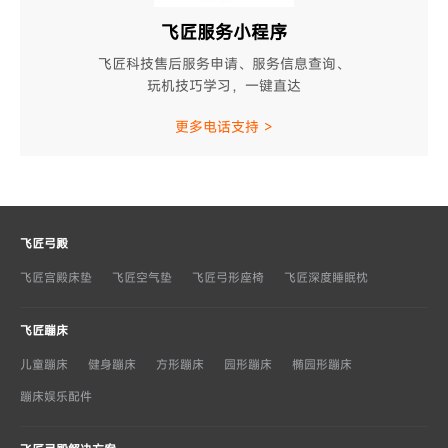
飞匠服务小程序
飞匠科技售后服务申请、服务信息查询、
玩机技巧学习，一键直达
更多电话支持 >
飞匠弓殿
飞匠宫殿床垫
飞匠空气垫
飞匠弓形座椅
飞匠深度睡眠枕
飞匠蹦床
儿童蹦床
健身蹦床
方形蹦床
园形蹦床
椭园形蹦床
蹦床娱乐配件