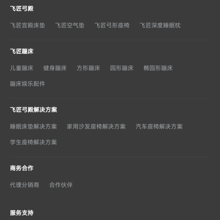
飞匠弓殿
飞匠宫殿床垫
飞匠空气垫
飞匠弓形座椅
飞匠深度睡眠枕
飞匠蹦床
儿童蹦床
健身蹦床
方形蹦床
园形蹦床
椭园形蹦床
蹦床娱乐配件
飞匠弓殿解决方案
睡眠床垫解决方案
家用沙发座椅解决方案
汽车座椅解决方案
学生座椅解决方案
商务合作
代理分销商
合作伙伴
服务支持